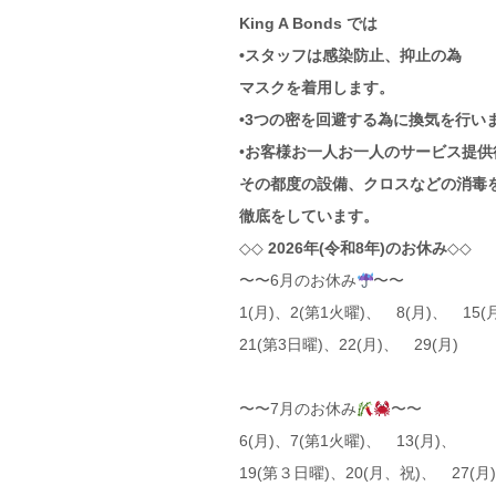
King A Bonds では
•スタッフは感染防止、抑止の為
マスクを着用します。
•3つの密を回避する為に換気を行い
•
お客様お一人お一人のサービス提供
その都度の設備、クロスなどの消毒
徹底をしています。
◇◇
2026年(令和8年)のお休み
◇◇
〜〜6月のお休み
〜〜
1(月)、2(第1火曜)、 8(月)、 15(
21(第3日曜)、22(月)、 29(月)
〜〜7月のお休み
〜〜
6(月)、7(第1火曜)、 13(月)、
19(第３日曜)、20(月、祝)、 27(月)