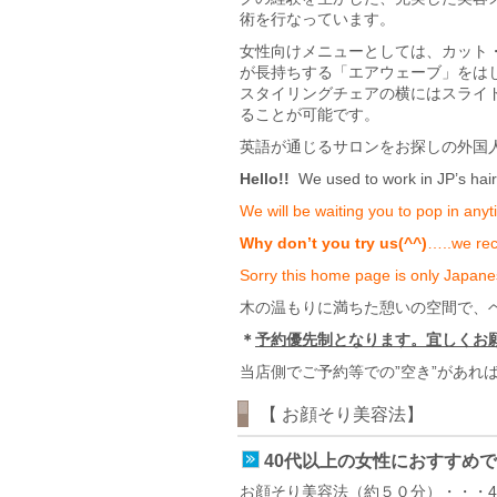
術を行なっています。
女性向けメニューとしては、カット
が長持ちする「エアウェーブ」をは
スタイリングチェアの横にはスライ
ることが可能です。
英語が通じるサロンをお探しの外国
Hello!!
We used to work in JP’s hai
We will be waiting you to pop in an
Why don’t you try us(^^)
…..we re
Sorry this home page is only Japan
木の温もりに満ちた憩いの空間で、
＊
予約優先制となります。宜しくお
当店側でご予約等での”空き”があれ
【 お顔そり美容法】
40代以上の女性におすすめ
お顔そり美容法（約５０分）・・・4,