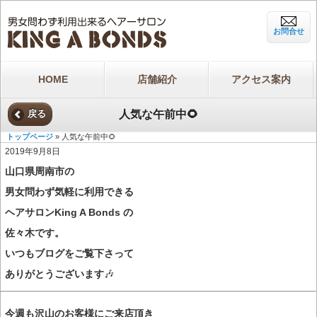
お問合せ
HOME
店舗紹介
アクセス案内
人気な午前中🌻
戻る
トップページ
» 人気な午前中🌻
2019年9月8日
山口県周南市の
男女問わず気軽に利用できる
ヘアサロンKing A Bonds の
佐々木です。
いつもブログをご覧下さって
ありがとうございます
🎶
今週も沢山のお客様にご来店頂き