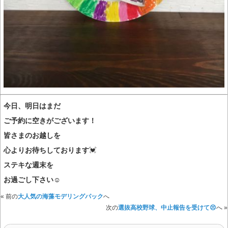
今日、明日はまだ
ご予約に空きがございます！
皆さまのお越しを
心よりお待ちしております
💓
ステキな週末を
お過ごし下さい
☺️
« 前の
大人気の海藻モデリングパック
へ
次の
選抜高校野球、中止報告を受けて😣
へ »