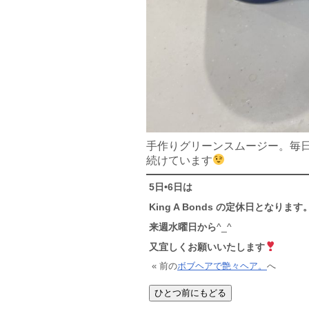
手作りグリーンスムージー。毎
続けています
5日•6日は
King A Bonds の定休日となります
来週水曜日から
^_^
又宜しくお願いいたします
« 前の
ボブヘアで艶々ヘア。
へ