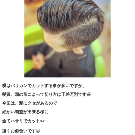
横はバリカンでカットする事が多いですが、
髪質、頭の形によって切り方は千差万別です
😃
今回は、髪にクセがあるので
細かい調整が出来る様に
全てハサミでカット
✂️
凄くお似合いです
😊