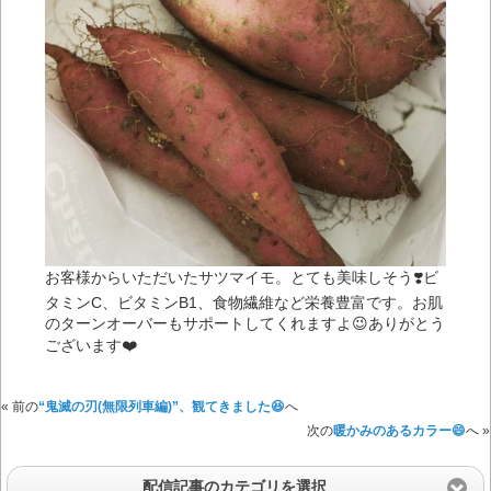
お客様からいただいたサツマイモ。とても美味しそう❣️ビ
タミンC、ビタミンB1、食物繊維など栄養豊富です。お肌
のターンオーバーもサポートしてくれますよ😉ありがとう
ございます❤️
« 前の
“鬼滅の刃(無限列車編)”、観てきました😆
へ
次の
暖かみのあるカラー😄
へ »
配信記事のカテゴリを選択