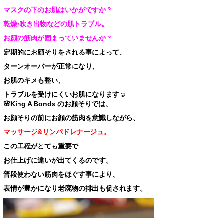
マスクの下のお肌はいかがですか？
乾燥•吹き出物などの肌トラブル。
お顔の筋肉が固まっていませんか？
定期的にお顔そりをされる事によって、
ターンオーバーが正常になり、
お肌のキメも整い、
トラブルを受けにくいお肌になります☺️
🌸King A Bonds のお顔そりでは、
お顔そりの前にお顔の筋肉を意識しながら、
マッサージ&リンパドレナージュ。
この工程がとても重要で
お仕上げに違いが出てくるのです。
普段使わない筋肉をほぐす事により、
表情が豊かになり老廃物の排出も促されます。