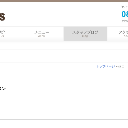
トップページ
» 休日
ロン