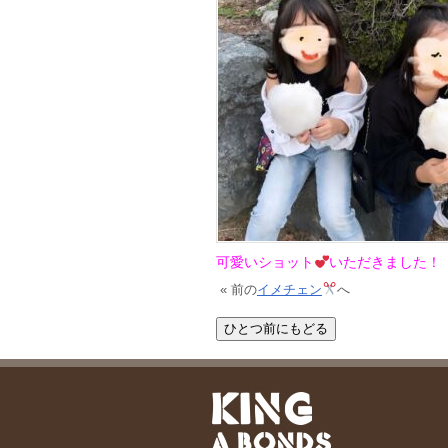
可愛いショット
いただきました！
« 前の
イメチェン
へ