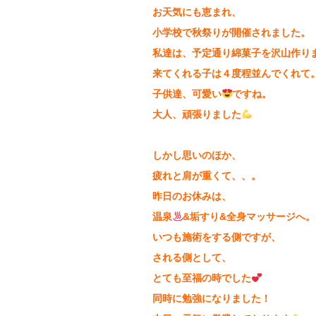
お天気にも恵まれ、
小学校で秋祭りが開催されました。
私達は、
予定通り綿菓子を沢山作り
来てくれる子は４度程並んでくれて
子供達、可愛い
ですね。
大人、頑張りました
しかし思いのほか、
疲れと肩が重くて、、。
昨日のお休みは、
温泉
&垢すり&全身マッサージへ。
いつも施術をする側ですが、
される側として、
とても至福の時でした
同時に勉強になりました！