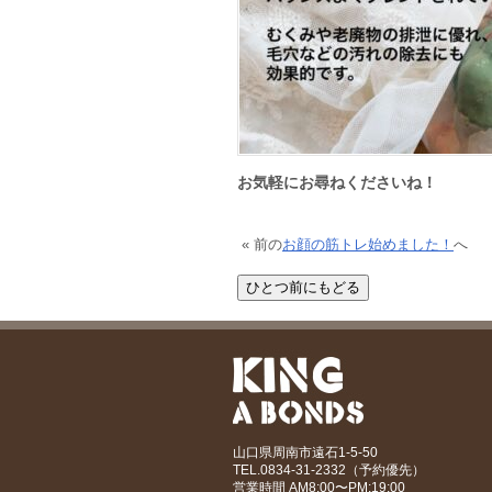
お気軽にお尋ねくださいね！
« 前の
お顔の筋トレ始めました！
へ
山口県周南市遠石1-5-50
TEL.0834-31-2332（予約優先）
営業時間 AM8:00〜PM:19:00