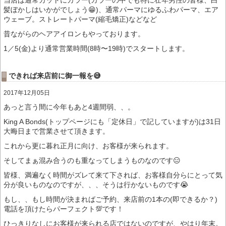
当店は通常カットにカラー(カラーの中でも特に壮年男性の皆様、白
髪ぼかしはいかがでしょう😁)、通常パーマにゆるふわパーマ、エア
ウェーブ。ストレートパーマ(縮毛矯正)などなど
昔ながらのヘアアイロンもやっております。
1／5(金)より通常営業時間(8時〜19時)でスタートします。
できれば来店前に御一報を😅
2017年12月05日
あっと言う間に今年もあと4週間弱、、。
King A Bonds(トップページにも「定休日」で記していますが)は31日
大晦日まで営業させて頂きます。
これから更に暮れ正月に向け、お客様が来られます。
そしてまぁ混み合うのも重なってしまうものなのです😑
皆様、満遍なく時間がズレて来て下されば、お客様自分らにとって気
分が良いものなのですが、、、そうは行かないものです😭
もし、、もし時間が決まればご予約、来店前の1本の(即できるか？)
電話を頂けたらパーフェクト💯です！
ひっきりなしにお客様が来られる店ではないのですが、やはり年末。