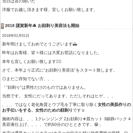
当日は首の開いた
洋服でお越し頂きます様、宜しくお願い致します。
2018 謹賀新年🎍 お顔剃り美容法も開始
2018年01月01日
新年明けましておめでとうございます🌅
昨年はお客様、皆々様には大変お世話になりました。
本年も宜しくお願い致します🙇‍♂️
さて、本年より正式に”お顔剃り美容法”をスタート致します。
◎まだご存知でない方、、、
「”顔剃り”は男性だけのものではありません。
当然です。 女性にだってあります。ただしそれはヒゲ、、、
、、、ではなく老化角質とウブ毛を丁寧に取り除く
女性の美肌作りの
お手伝いをする、女性のための顔剃り
です☺️
施術内容は、、、1クレンジング 2お顔剃り➕眉カット 3鎮静パック 4
美容液仕上げ、、、、で約50分のひとときです。😁」