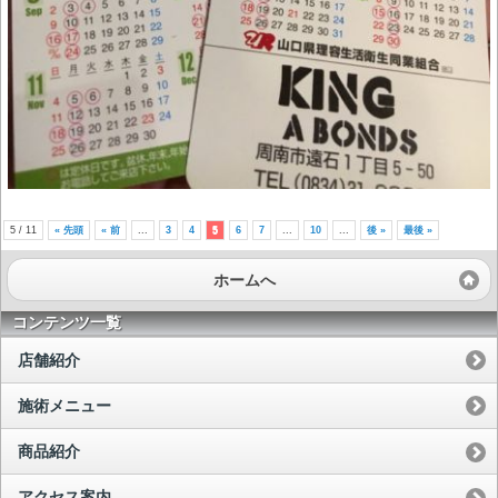
5 / 11
« 先頭
« 前
...
3
4
5
6
7
...
10
...
後 »
最後 »
ホームへ
コンテンツ一覧
店舗紹介
施術メニュー
商品紹介
アクセス案内