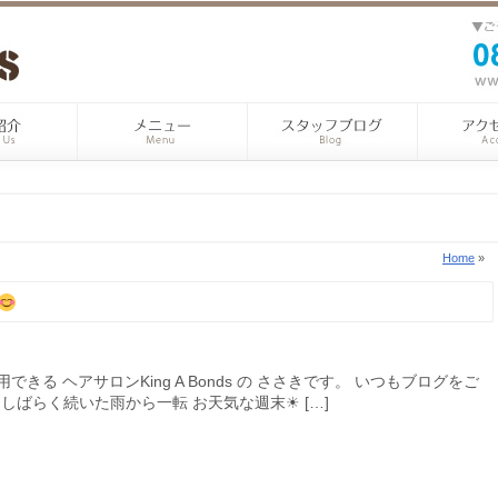
Home
»
きる ヘアサロンKing A Bonds の ささきです。 いつもブログをご
しばらく続いた雨から一転 お天気な週末☀ […]