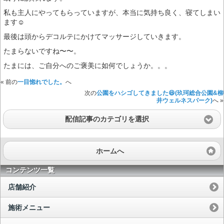
私も主人にやってもらっていますが、本当に気持ち良く、寝てしまい
ます☺️
最後は頭からデコルテにかけてマッサージしていきます。
たまらないですね〜〜。
たまには、ご自分へのご褒美に如何でしょうか。。。
« 前の
一目惚れでした。
へ
次の
公園をハシゴしてきました😆(玖珂総合公園&柳
井ウェルネスパーク)
へ »
配信記事のカテゴリを選択
ホームへ
コンテンツ一覧
店舗紹介
施術メニュー