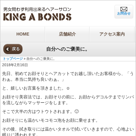
お問合せ
HOME
店舗紹介
アクセス案内
自分へのご褒美に。
戻る
トップページ
» 自分へのご褒美に。
2018年2月16日
先日、初めてお顔そりとヘアカットでお越し頂いたお客様から、「う
わぁ。本当に気持ち良いわぁ。」
と、嬉しいお言葉を頂きました。☺️
お顔そり美容法では、お顔そりの前に、お顔からデコルテまでリンパ
を流しながらマッサージをします。
そこで大半の方はウトウトされます。🙂
お顔そりにも温かいモコモコ泡をお顔に乗せます。
その後、拭き取りには温かいタオルで拭いていきますので、心地よい
眠りに誘われます。