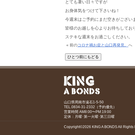
とても暑い日々ですが
お身体気をつけて下さいね！
今週末はご予約にまだ空きがござい
皆様のお越しを心よりお待ちしてお
ステキな週末をお過ごしください。
« 前の
コロナ禍お盆と山口再発見。
へ
山口県周南市遠石1-5-50
TEL.0834-31-2332（予約優先）
営業時間 AM8:00〜PM:19:00
定休：月曜･第一火曜･第三日曜
Copyright©2026 KING A BONDS All Rights 